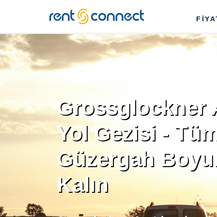
RENT'N
FİY
CONNECT
Grossglockner 
Yol Gezisi - Tü
Güzergah Boyun
Kalın