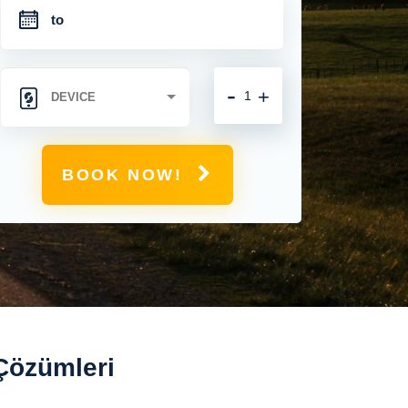
-
+
BOOK NOW!
 Çözümleri