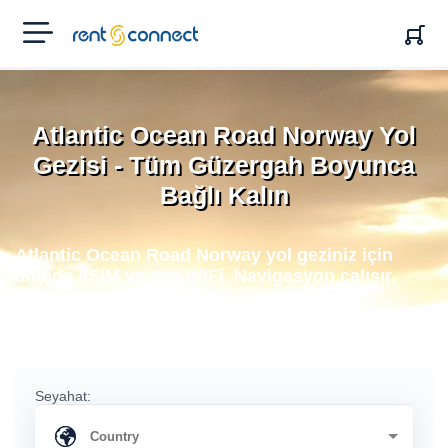
RENT'N
CONNECT
Atlantic Ocean Road Norway Yol
Gezisi - Tüm Güzergah Boyunca
Bağlı Kalın
Atlantic Ocean Road Norway yol geziniz için
anında eSIM ve cep WiFi. Navigasyon çalışır,
dolaşım ücreti yok.
Seyahat: