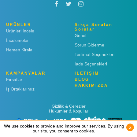
ÜRÜNLER
Sıkça Sorulan
Sorular
Ürünleri İncele
Genel
İncelemeler
Sorun Giderme
Hemen Kirala!
Teslimat Seçenekleri
İade Seçenekleri
KAMPANYALAR
İLETİŞİM
Fırsatlar
BLOG
HAKKIMIZDA
İş Ortaklarımız
Gizlilik & Çerezler
Hükümler & Koşullar
We use cookies to provide and improve our services. By using
We use cookies to provide and improve our services. By using
x
x
our site, you consent to cookies.
our site, you consent to cookies.