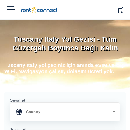
RENT'N
CONNECT
Tuscany Italy Yol Gezisi - Tüm
Güzergah Boyunca Bağlı Kalın
Tuscany Italy yol geziniz için anında eSIM ve cep
WiFi. Navigasyon çalışır, dolaşım ücreti yok.
Seyahat:
Teslim Al: