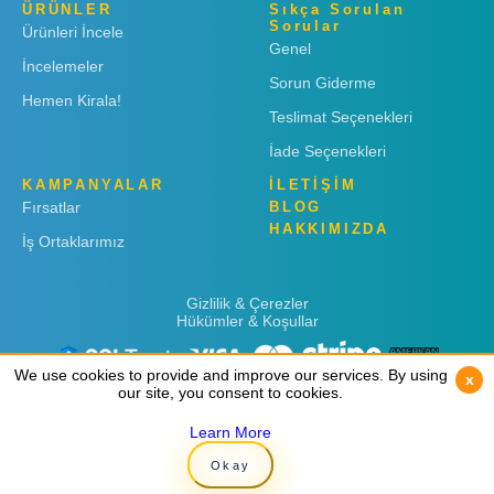
ÜRÜNLER
Sıkça Sorulan
Sorular
Ürünleri İncele
Genel
İncelemeler
Sorun Giderme
Hemen Kirala!
Teslimat Seçenekleri
İade Seçenekleri
KAMPANYALAR
İLETİŞİM
Fırsatlar
BLOG
HAKKIMIZDA
İş Ortaklarımız
Gizlilik & Çerezler
Hükümler & Koşullar
We use cookies to provide and improve our services. By using
We use cookies to provide and improve our services. By using
x
x
our site, you consent to cookies.
our site, you consent to cookies.
Learn More
Learn More
Copyright © 2019
Rent 'n Connect
Okay
Okay