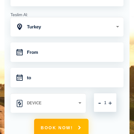
Teslim Al:
Turkey
-
+
BOOK NOW!