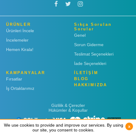
ÜRÜNLER
Sıkça Sorulan
Sorular
Ürünleri İncele
Genel
İncelemeler
Sorun Giderme
Hemen Kirala!
Teslimat Seçenekleri
İade Seçenekleri
KAMPANYALAR
İLETİŞİM
Fırsatlar
BLOG
HAKKIMIZDA
İş Ortaklarımız
Gizlilik & Çerezler
Hükümler & Koşullar
We use cookies to provide and improve our services. By using
We use cookies to provide and improve our services. By using
x
x
our site, you consent to cookies.
our site, you consent to cookies.