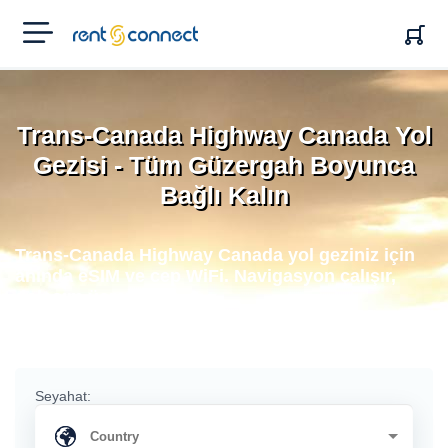
RENT'N
CONNECT
Trans-Canada Highway Canada Yol
Gezisi - Tüm Güzergah Boyunca
Bağlı Kalın
Trans-Canada Highway Canada yol geziniz için
anında eSIM ve cep WiFi. Navigasyon çalışır,
dolaşım ücreti yok.
Seyahat: