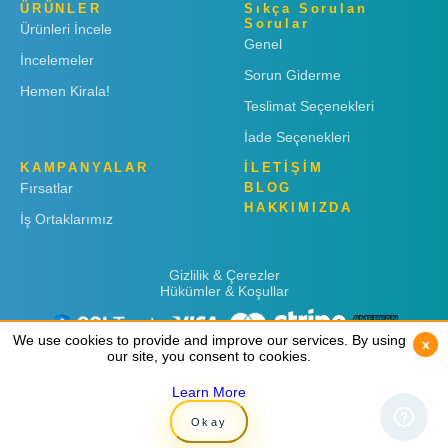
ÜRÜNLER
Sıkça Sorulan
Sorular
Ürünleri İncele
Genel
İncelemeler
Sorun Giderme
Hemen Kirala!
Teslimat Seçenekleri
İade Seçenekleri
KAMPANYALAR
İLETİŞİM
Fırsatlar
BLOG
HAKKIMIZDA
İş Ortaklarımız
Gizlilik & Çerezler
Hükümler & Koşullar
We use cookies to provide and improve our services. By using
We use cookies to provide and improve our services. By using
x
x
our site, you consent to cookies.
our site, you consent to cookies.
Learn More
Learn More
Copyright © 2019
Rent 'n Connect
Okay
Okay