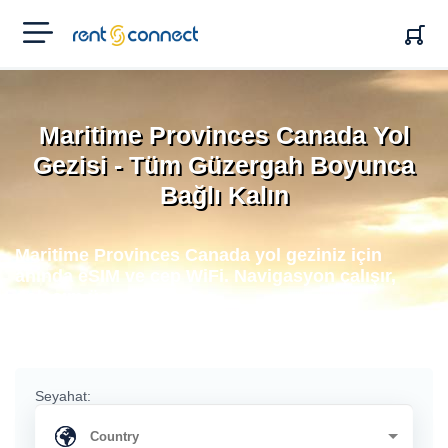
RENT'N
CONNECT
Maritime Provinces Canada Yol
Gezisi - Tüm Güzergah Boyunca
Bağlı Kalın
Maritime Provinces Canada yol geziniz için
anında eSIM ve cep WiFi. Navigasyon çalışır,
dolaşım ücreti yok.
Seyahat: