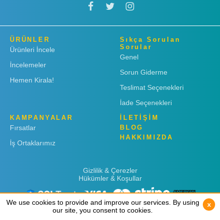
ÜRÜNLER
Sıkça Sorulan
Sorular
Ürünleri İncele
Genel
İncelemeler
Sorun Giderme
Hemen Kirala!
Teslimat Seçenekleri
İade Seçenekleri
KAMPANYALAR
İLETİŞİM
Fırsatlar
BLOG
HAKKIMIZDA
İş Ortaklarımız
Gizlilik & Çerezler
Hükümler & Koşullar
We use cookies to provide and improve our services. By using
We use cookies to provide and improve our services. By using
x
x
our site, you consent to cookies.
our site, you consent to cookies.