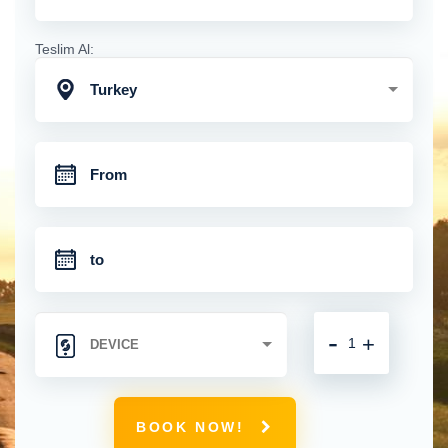
Teslim Al:
Turkey
-
+
BOOK NOW!