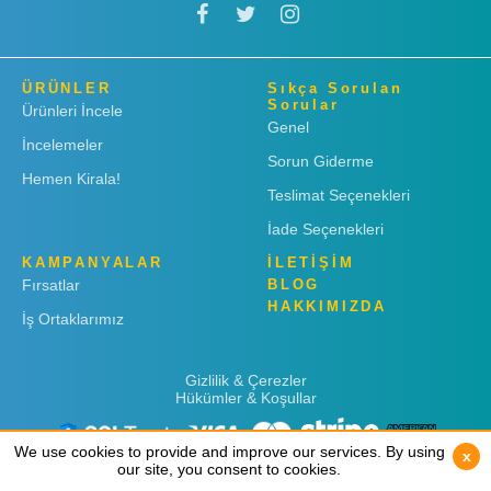
ÜRÜNLER
Sıkça Sorulan
Sorular
Ürünleri İncele
Genel
İncelemeler
Sorun Giderme
Hemen Kirala!
Teslimat Seçenekleri
İade Seçenekleri
KAMPANYALAR
İLETİŞİM
Fırsatlar
BLOG
HAKKIMIZDA
İş Ortaklarımız
Gizlilik & Çerezler
Hükümler & Koşullar
We use cookies to provide and improve our services. By using
We use cookies to provide and improve our services. By using
x
x
our site, you consent to cookies.
our site, you consent to cookies.