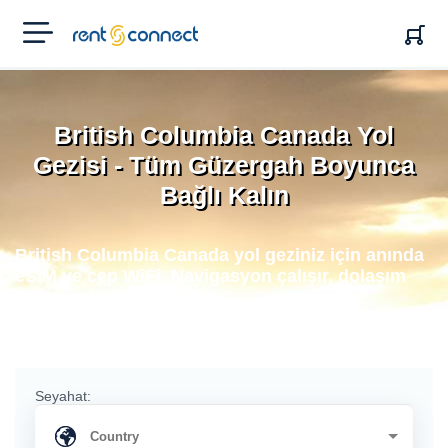
RENT'N
CONNECT
British Columbia Canada Yol
Gezisi - Tüm Güzergah Boyunca
Bağlı Kalın
British Columbia Canada yol geziniz için anında
eSIM ve cep WiFi. Navigasyon çalışır, dolaşım
ücreti yok.
Seyahat: