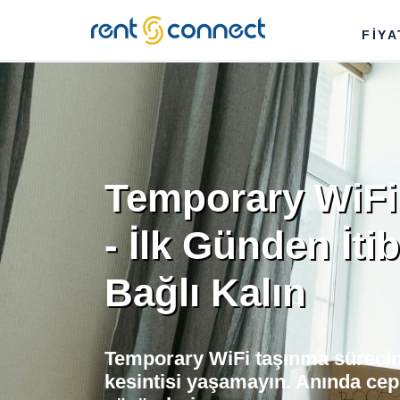
RENT'N
FİY
CONNECT
Temporary WiFi
- İlk Günden İti
Bağlı Kalın
Temporary WiFi taşınma sürecin
kesintisi yaşamayın. Anında cep