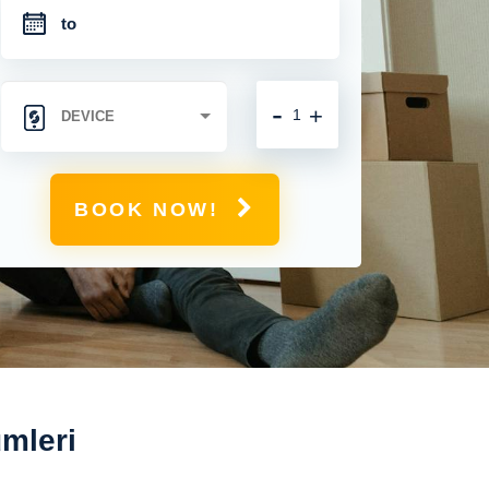
-
+
BOOK NOW!
mleri