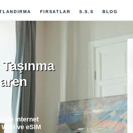
ATLANDIRMA
FIRSATLAR
S.S.S
BLOG
 Taşınma
baren
izde internet
 WiFi ve eSIM