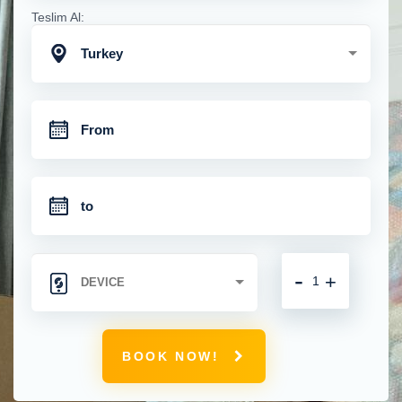
Teslim Al:
Turkey
-
+
BOOK NOW!