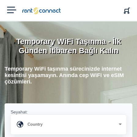
RENT'N
CONNECT
Temporary WiFi Taşınma - İlk
Günden İtibaren Bağlı Kalın
Temporary WiFi taşınma sürecinizde internet
kesintisi yaşamayın. Anında cep WiFi ve eSIM
çözümleri.
Seyahat: