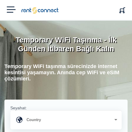
RENT'N
CONNECT
Temporary WiFi Taşınma - İlk
Günden İtibaren Bağlı Kalın
Temporary WiFi taşınma sürecinizde internet
kesintisi yaşamayın. Anında cep WiFi ve eSIM
çözümleri.
Seyahat: