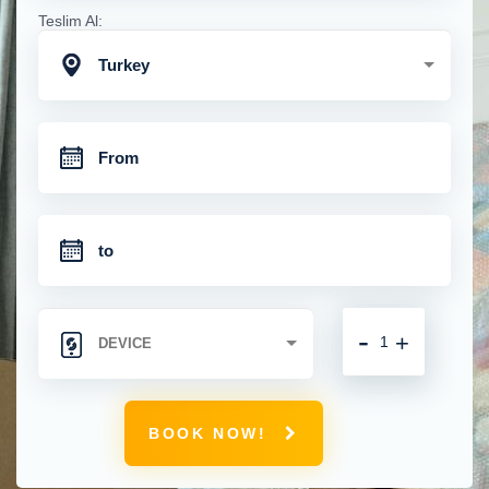
Teslim Al:
Turkey
-
+
BOOK NOW!