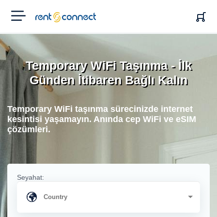
RENT'N
CONNECT
Temporary WiFi Taşınma - İlk
Günden İtibaren Bağlı Kalın
Temporary WiFi taşınma sürecinizde internet
kesintisi yaşamayın. Anında cep WiFi ve eSIM
çözümleri.
Seyahat: