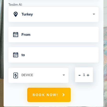
Teslim Al:
Turkey
-
+
BOOK NOW!