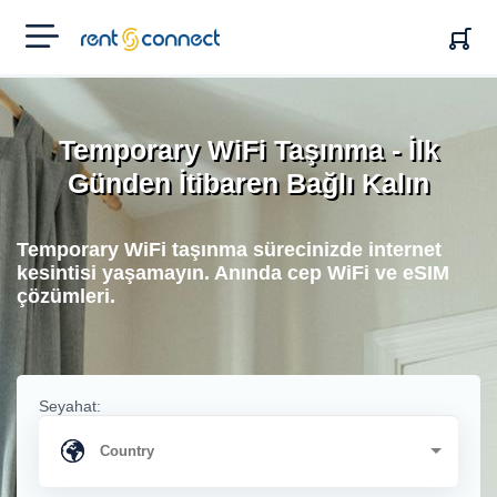
RENT'N
CONNECT
Temporary WiFi Taşınma - İlk
Günden İtibaren Bağlı Kalın
Temporary WiFi taşınma sürecinizde internet
kesintisi yaşamayın. Anında cep WiFi ve eSIM
çözümleri.
Seyahat: