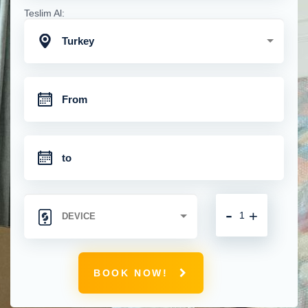
Teslim Al:
Turkey
-
+
BOOK NOW!