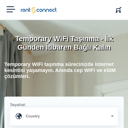
RENT'N
CONNECT
Temporary WiFi Taşınma - İlk
Günden İtibaren Bağlı Kalın
Temporary WiFi taşınma sürecinizde internet
kesintisi yaşamayın. Anında cep WiFi ve eSIM
çözümleri.
Seyahat: