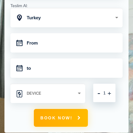
Teslim Al:
Turkey
-
+
BOOK NOW!