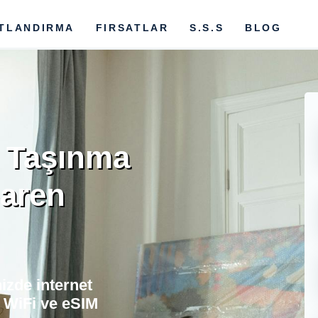
ATLANDIRMA
FIRSATLAR
S.S.S
BLOG
 Taşınma
baren
izde internet
 WiFi ve eSIM