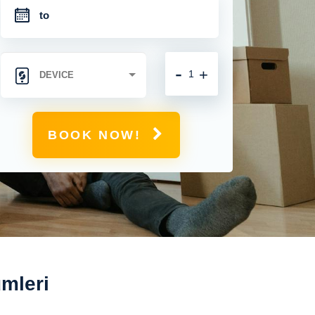
-
+
BOOK NOW!
mleri