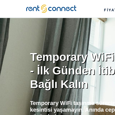
RENT'N
FİY
CONNECT
Temporary WiFi
- İlk Günden İti
Bağlı Kalın
Temporary WiFi taşınma sürecin
kesintisi yaşamayın. Anında cep