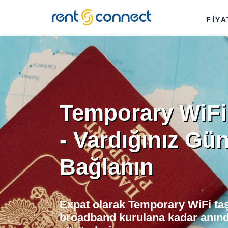
RENT'N
FİY
CONNECT
Temporary WiFi
- Vardığınız Gün
Bağlanın
Expat olarak Temporary WiFi ta
broadband kurulana kadar anınd