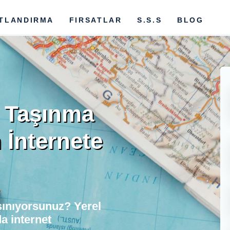
ATLANDIRMA
FIRSATLAR
S.S.S
BLOG
 Taşınma
 İnternete
şınıyorsunuz? Yerel
a internet