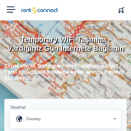
RENT'N
CONNECT
Temporary WiFi Taşınma -
Vardığınız Gün İnternete Bağlanın
Expat olarak Temporary WiFi taşınıyorsunuz?
Yerel broadband kurulana kadar anında internet
çözümleri.
Seyahat: