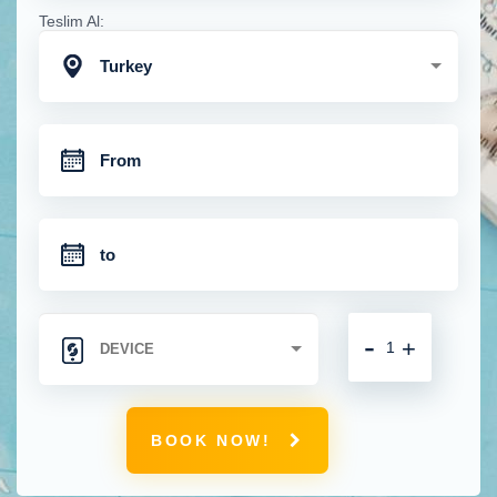
Teslim Al:
Turkey
-
+
BOOK NOW!