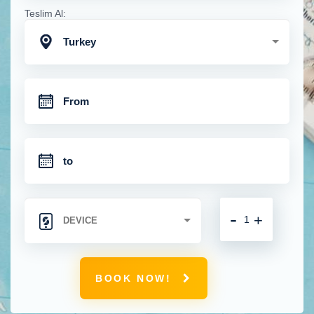
Teslim Al:
Turkey
-
+
BOOK NOW!