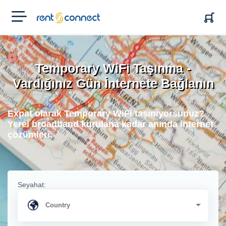
RENT'N
CONNECT
Temporary WiFi Taşınma -
Vardığınız Gün İnternete Bağlanın
Expat olarak Temporary WiFi taşınıyorsunuz?
Yerel broadband kurulana kadar anında internet
çözümleri.
Seyahat: