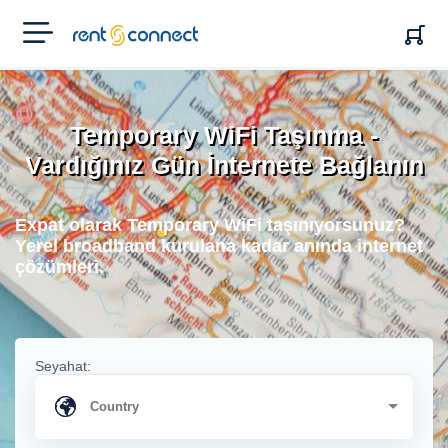
RENT'N
CONNECT
Temporary WiFi Taşınma -
Vardığınız Gün İnternete Bağlanın
Expat olarak Temporary WiFi taşınıyorsunuz?
Yerel broadband kurulana kadar anında internet
çözümleri.
Seyahat: