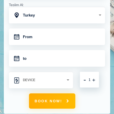
Teslim Al:
Turkey
-
+
BOOK NOW!