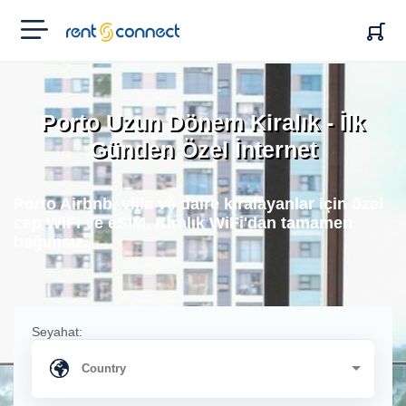
RENT'N
CONNECT
Porto Uzun Dönem Kiralık - İlk
Günden Özel İnternet
Porto Airbnb, villa ve daire kiralayanlar için özel
cep WiFi ve eSIM. Kiralık WiFi'dan tamamen
bağımsız.
Seyahat: