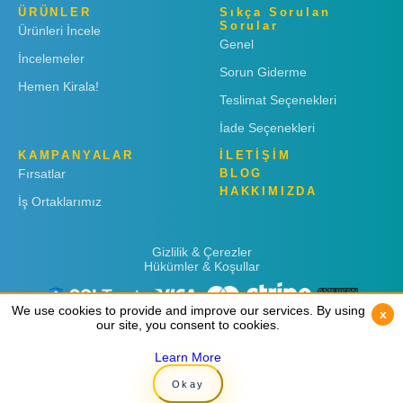
ÜRÜNLER
Sıkça Sorulan
Sorular
Ürünleri İncele
Genel
İncelemeler
Sorun Giderme
Hemen Kirala!
Teslimat Seçenekleri
İade Seçenekleri
KAMPANYALAR
İLETİŞİM
Fırsatlar
BLOG
HAKKIMIZDA
İş Ortaklarımız
Gizlilik & Çerezler
Hükümler & Koşullar
We use cookies to provide and improve our services. By using
We use cookies to provide and improve our services. By using
x
x
our site, you consent to cookies.
our site, you consent to cookies.
Learn More
Learn More
Copyright © 2019
Rent 'n Connect
Okay
Okay