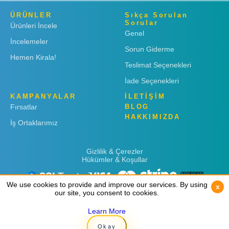
ÜRÜNLER
Sıkça Sorulan
Sorular
Ürünleri İncele
Genel
İncelemeler
Sorun Giderme
Hemen Kirala!
Teslimat Seçenekleri
İade Seçenekleri
KAMPANYALAR
İLETİŞİM
Fırsatlar
BLOG
HAKKIMIZDA
İş Ortaklarımız
Gizlilik & Çerezler
Hükümler & Koşullar
We use cookies to provide and improve our services. By using
We use cookies to provide and improve our services. By using
x
x
our site, you consent to cookies.
our site, you consent to cookies.
Learn More
Learn More
Copyright © 2019
Rent 'n Connect
Okay
Okay