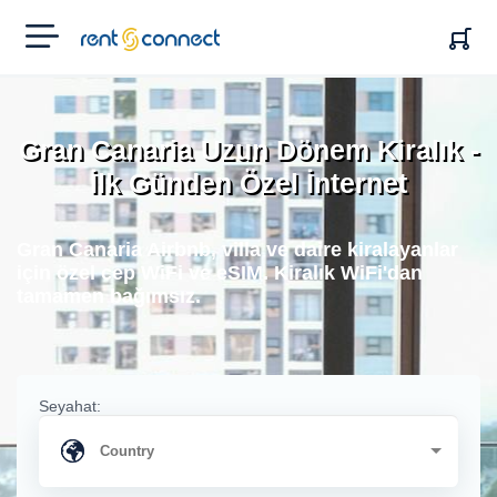
RENT'N
CONNECT
Gran Canaria Uzun Dönem Kiralık -
İlk Günden Özel İnternet
Gran Canaria Airbnb, villa ve daire kiralayanlar
için özel cep WiFi ve eSIM. Kiralık WiFi'dan
tamamen bağımsız.
Seyahat: