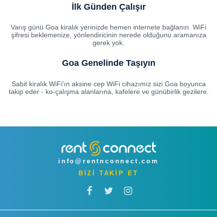
İlk Günden Çalışır
Varış günü Goa kiralık yerinizde hemen internete bağlanın. WiFi
şifresi beklemenize, yönlendiricinin nerede olduğunu aramanıza
gerek yok.
Goa Genelinde Taşıyın
Sabit kiralık WiFi'ın aksine cep WiFi cihazımız sizi Goa boyunca
takip eder - ko-çalışma alanlarına, kafelere ve günübirlik gezilere.
info@rentnconnect.com
BİZİ TAKİP ET