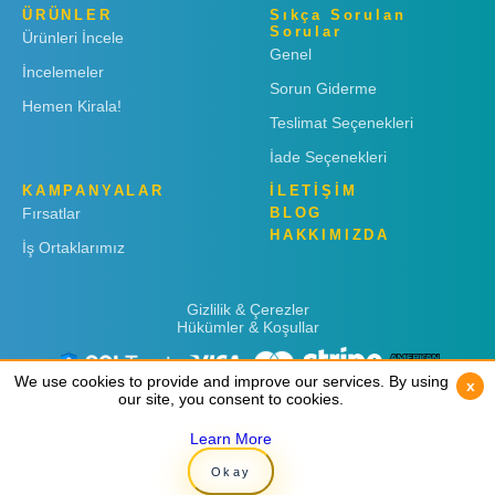
ÜRÜNLER
Sıkça Sorulan
Sorular
Ürünleri İncele
Genel
İncelemeler
Sorun Giderme
Hemen Kirala!
Teslimat Seçenekleri
İade Seçenekleri
KAMPANYALAR
İLETİŞİM
Fırsatlar
BLOG
HAKKIMIZDA
İş Ortaklarımız
Gizlilik & Çerezler
Hükümler & Koşullar
We use cookies to provide and improve our services. By using
We use cookies to provide and improve our services. By using
x
x
our site, you consent to cookies.
our site, you consent to cookies.
Learn More
Learn More
Copyright © 2019
Rent 'n Connect
Okay
Okay