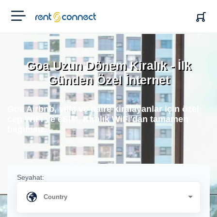
RENT'N
CONNECT
Goa Uzun Dönem Kiralık - İlk
Günden Özel İnternet
Goa Airbnb, villa ve daire kiralayanlar için özel
cep WiFi ve eSIM. Kiralık WiFi'dan tamamen
bağımsız.
Seyahat: