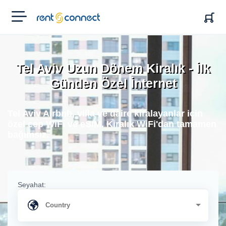
RENT'N
CONNECT
Tel Aviv Uzun Dönem Kiralık - İlk
Günden Özel İnternet
Tel Aviv Airbnb, villa ve daire kiralayanlar için
özel cep WiFi ve eSIM. Kiralık WiFi'dan tamamen
bağımsız.
Seyahat: