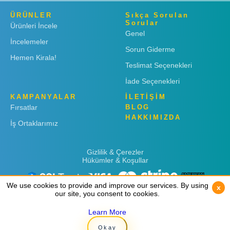
ÜRÜNLER
Sıkça Sorulan
Sorular
Ürünleri İncele
Genel
İncelemeler
Sorun Giderme
Hemen Kirala!
Teslimat Seçenekleri
İade Seçenekleri
KAMPANYALAR
İLETİŞİM
Fırsatlar
BLOG
HAKKIMIZDA
İş Ortaklarımız
Gizlilik & Çerezler
Hükümler & Koşullar
We use cookies to provide and improve our services. By using
We use cookies to provide and improve our services. By using
x
x
our site, you consent to cookies.
our site, you consent to cookies.
Learn More
Learn More
Copyright © 2019
Rent 'n Connect
Okay
Okay