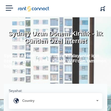
RENT'N
CONNECT
Sydney Uzun Dönem Kiralık - İlk
Günden Özel İnternet
Sydney Airbnb, villa ve daire kiralayanlar için
özel cep WiFi ve eSIM. Kiralık WiFi'dan tamamen
bağımsız.
Seyahat: