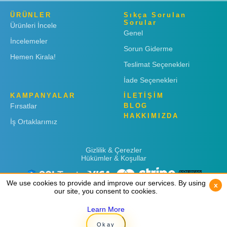
ÜRÜNLER
Sıkça Sorulan
Sorular
Ürünleri İncele
Genel
İncelemeler
Sorun Giderme
Hemen Kirala!
Teslimat Seçenekleri
İade Seçenekleri
KAMPANYALAR
İLETİŞİM
Fırsatlar
BLOG
HAKKIMIZDA
İş Ortaklarımız
Gizlilik & Çerezler
Hükümler & Koşullar
We use cookies to provide and improve our services. By using
We use cookies to provide and improve our services. By using
x
x
our site, you consent to cookies.
our site, you consent to cookies.
Learn More
Learn More
Copyright © 2019
Rent 'n Connect
Okay
Okay