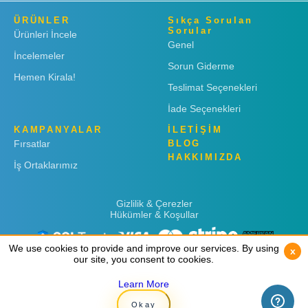
ÜRÜNLER
Sıkça Sorulan
Sorular
Ürünleri İncele
Genel
İncelemeler
Sorun Giderme
Hemen Kirala!
Teslimat Seçenekleri
İade Seçenekleri
KAMPANYALAR
İLETİŞİM
Fırsatlar
BLOG
HAKKIMIZDA
İş Ortaklarımız
Gizlilik & Çerezler
Hükümler & Koşullar
We use cookies to provide and improve our services. By using
We use cookies to provide and improve our services. By using
x
x
our site, you consent to cookies.
our site, you consent to cookies.
Learn More
Learn More
Copyright © 2019
Rent 'n Connect
Okay
Okay