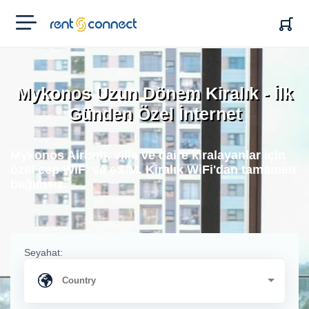
RENT'N
CONNECT
Mykonos Uzun Dönem Kiralık - İlk
Günden Özel İnternet
Mykonos Airbnb, villa ve daire kiralayanlar için
özel cep WiFi ve eSIM. Kiralık WiFi'dan tamamen
bağımsız.
Seyahat: