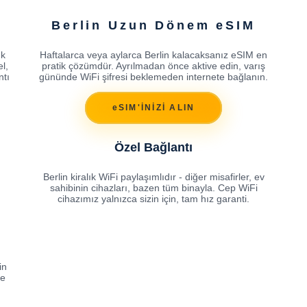
Berlin Uzun Dönem eSIM
ık
Haftalarca veya aylarca Berlin kalacaksanız eSIM en
l,
pratik çözümdür. Ayrılmadan önce aktive edin, varış
ntı
gününde WiFi şifresi beklemeden internete bağlanın.
eSIM'İNİZİ ALIN
Özel Bağlantı
Berlin kiralık WiFi paylaşımlıdır - diğer misafirler, ev
sahibinin cihazları, bazen tüm binayla. Cep WiFi
cihazımız yalnızca sizin için, tam hız garanti.
in
ve