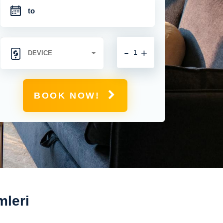
-
+
BOOK NOW!
mleri