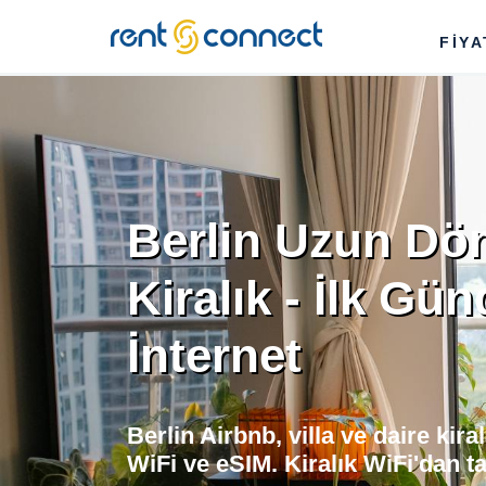
RENT'N
FİY
CONNECT
Berlin Uzun D
Kiralık - İlk Gü
İnternet
Berlin Airbnb, villa ve daire kira
WiFi ve eSIM. Kiralık WiFi'dan