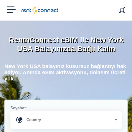
RENT'N
CONNECT
RentnConnect eSIM ile New York
USA Balayınızda Bağlı Kalın
New York USA balayınız kusursuz bağlantıyı hak
ediyor. Anında eSIM aktivasyonu, dolaşım ücreti
yok.
Seyahat: