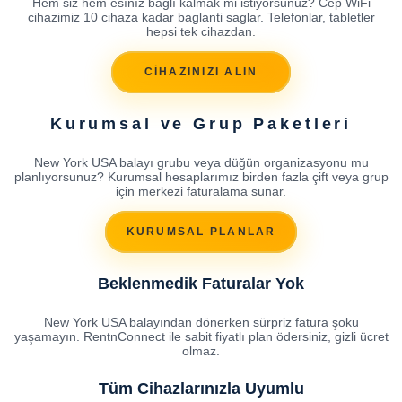
Hem siz hem esınız baglı kalmak mi istiyorsunuz? Cep WiFi
cihazimiz 10 cihaza kadar baglanti saglar. Telefonlar, tabletler
hepsi tek cihazdan.
CİHAZINIZI ALIN
Kurumsal ve Grup Paketleri
New York USA balayı grubu veya düğün organizasyonu mu
planlıyorsunuz? Kurumsal hesaplarımız birden fazla çift veya grup
için merkezi faturalama sunar.
KURUMSAL PLANLAR
Beklenmedik Faturalar Yok
New York USA balayından dönerken sürpriz fatura şoku
yaşamayın. RentnConnect ile sabit fiyatlı plan ödersiniz, gizli ücret
olmaz.
Tüm Cihazlarınızla Uyumlu