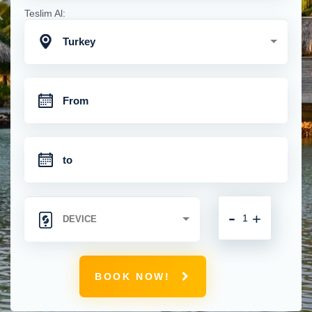
Teslim Al:
Turkey
-
+
BOOK NOW!