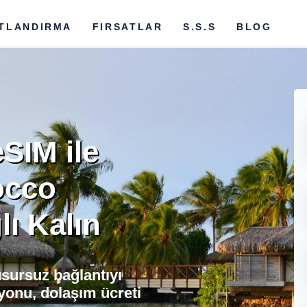
ATLANDIRMA
FIRSATLAR
S.S.S
BLOG
SIM ile
occo
lı Kalın
sursuz bağlantıyı
yonu, dolaşım ücreti