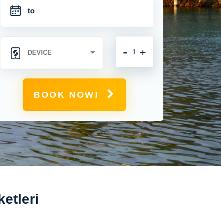
-
+
BOOK NOW!
etleri