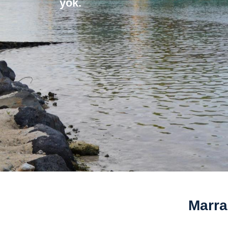
yok.
Marra