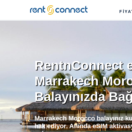
RENT'N
FİY
CONNECT
RentnConnect e
Marrakech Mor
Balayınızda Bağ
Marrakech Morocco balayınız ku
hak ediyor. Anında eSIM aktivas