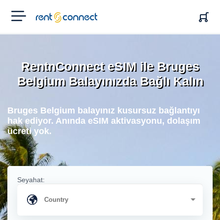
RENT'N
CONNECT
RentnConnect eSIM ile Bruges
Belgium Balayınızda Bağlı Kalın
Bruges Belgium balayınız kusursuz bağlantıyı
hak ediyor. Anında eSIM aktivasyonu, dolaşım
ücreti yok.
Seyahat: