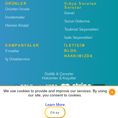
ÜRÜNLER
Sıkça Sorulan
Sorular
Ürünleri İncele
Genel
İncelemeler
Sorun Giderme
Hemen Kirala!
Teslimat Seçenekleri
İade Seçenekleri
KAMPANYALAR
İLETİŞİM
Fırsatlar
BLOG
HAKKIMIZDA
İş Ortaklarımız
Gizlilik & Çerezler
Hükümler & Koşullar
We use cookies to provide and improve our services. By using
We use cookies to provide and improve our services. By using
x
x
our site, you consent to cookies.
our site, you consent to cookies.
Learn More
Learn More
Copyright © 2019
Rent 'n Connect
Okay
Okay