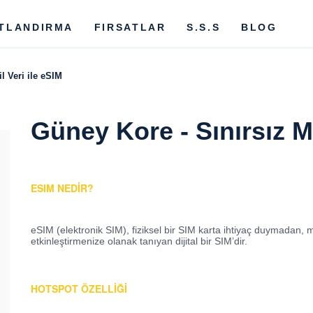
ATLANDIRMA
FIRSATLAR
S.S.S
BLOG
l Veri ile eSIM
Güney Kore - Sınırsız Mo
ESIM NEDİR?
eSIM (elektronik SIM)
, fiziksel bir SIM karta ihtiyaç duymadan,
etkinleştirmenize olanak tanıyan dijital bir SIM’dir.
HOTSPOT ÖZELLIĞI