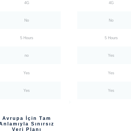
4G
4G
No
No
5 Hours
5 Hours
no
Yes
Yes
Yes
Yes
Yes
Avrupa İçin Tam
Anlamıyla Sınırsız
Veri Planı