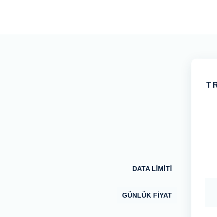
TR
DATA LİMİTİ
GÜNLÜK FİYAT