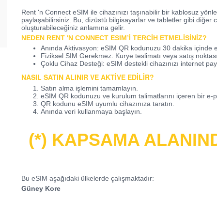
Rent 'n Connect eSIM ile cihazınızı taşınabilir bir kablosuz yönle
paylaşabilirsiniz
. Bu, dizüstü bilgisayarlar ve tabletler gibi diğer 
oluşturabileceğiniz anlamına gelir.
NEDEN RENT 'N CONNECT ESIM’I TERCIH ETMELISINIZ?
Anında Aktivasyon
: eSIM QR kodunuzu 30 dakika içinde e-
Fiziksel SIM Gerekmez
: Kurye teslimatı veya satış nokta
Çoklu Cihaz Desteği
: eSIM destekli cihazınızı internet pay
NASIL SATIN ALINIR VE AKTIVE EDILIR?
Satın alma işlemini tamamlayın.
eSIM QR kodunuzu ve kurulum talimatlarını içeren bir e-p
QR kodunu eSIM uyumlu cihazınıza taratın.
Anında veri kullanmaya başlayın.
(*) KAPSAMA ALANIN
Bu eSIM aşağıdaki ülkelerde çalışmak
tadır:
Gü
ney Kore