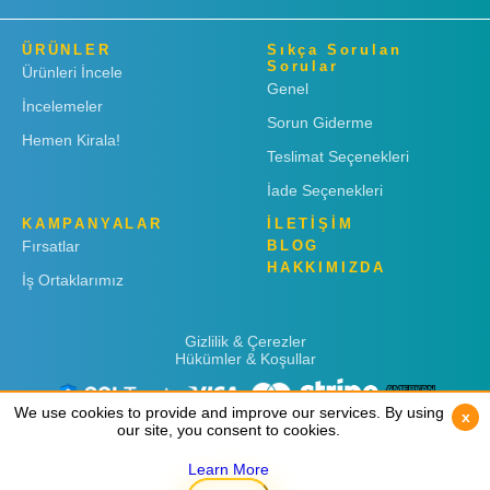
ÜRÜNLER
Sıkça Sorulan
Sorular
Ürünleri İncele
Genel
İncelemeler
Sorun Giderme
Hemen Kirala!
Teslimat Seçenekleri
İade Seçenekleri
KAMPANYALAR
İLETİŞİM
Fırsatlar
BLOG
HAKKIMIZDA
İş Ortaklarımız
Gizlilik & Çerezler
Hükümler & Koşullar
We use cookies to provide and improve our services. By using
We use cookies to provide and improve our services. By using
x
x
our site, you consent to cookies.
our site, you consent to cookies.
Learn More
Learn More