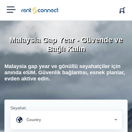
RENT'N
CONNECT
Malaysia Gap Year - Güvende ve
Bağlı Kalın
Malaysia gap year ve gönüllü seyahatçiler için
anında eSIM. Güvenlik bağlantısı, esnek planlar,
evden aktive edin.
Seyahat: