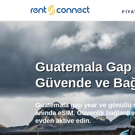
RENT'N
FİY
CONNECT
Guatemala Gap 
Güvende ve Bağl
Guatemala gap year ve gönüllü s
anında eSIM. Güvenlik bağlantısı
evden aktive edin.