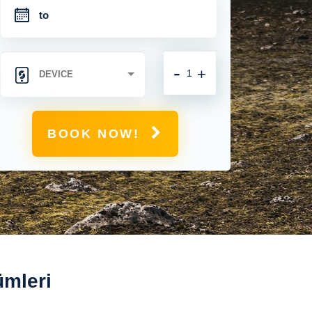
-
+
BOOK NOW!
ümleri