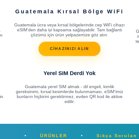
Guatemala Kırsal Bölge WiFi
Guatemala ücra veya kırsal bölgelerinde cep WiFi cihazı
,
eSIM'den daha iyi kapsama sağlayabilir. Tam bağlantı
G
ğu
çözümü için ürün yelpazemize göz atın.
t
CİHAZINIZI ALIN
Yerel SIM Derdi Yok
Guatemala yerel SIM almak - dil engeli, kimlik
gereksinimi, kırsal kesimlerde bulunmaması. eSIM'imiz
in.
bunların hiçbirini gerektirmez, evden QR kod ile aktive
edilir.
ÜRÜNLER
Sıkça Sorulan