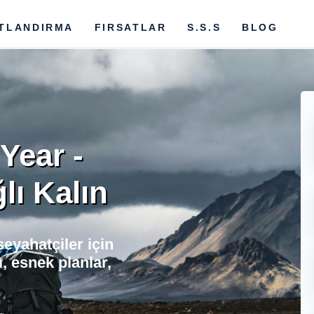
ATLANDIRMA
FIRSATLAR
S.S.S
BLOG
Year -
ı Kalın
eyahatçiler için
, esnek planlar,