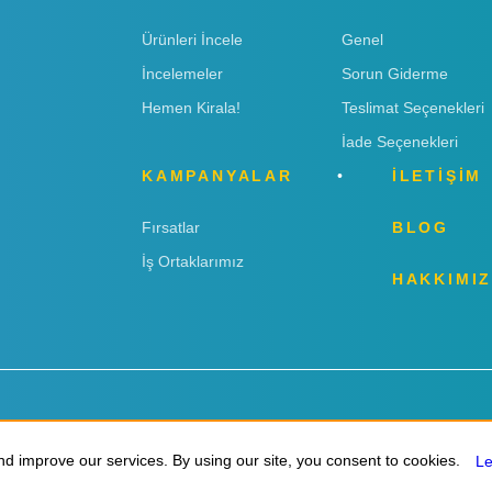
Ürünleri İncele
Genel
İncelemeler
Sorun Giderme
Hemen Kirala!
Teslimat Seçenekleri
İade Seçenekleri
KAMPANYALAR
İLETİŞİM
Fırsatlar
BLOG
İş Ortaklarımız
HAKKIMI
d improve our services. By using our site, you consent to cookies.
d improve our services. By using our site, you consent to cookies.
L
L