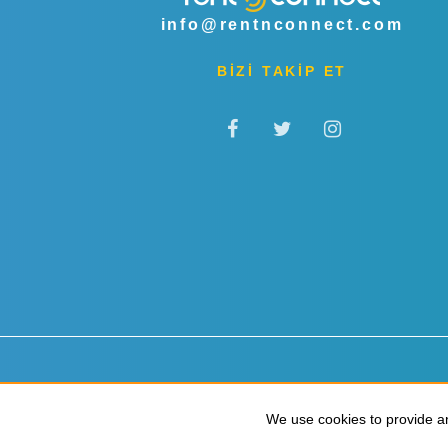
info@rentnconnect.com
BİZİ TAKİP ET
Gizlilik & Çerezler
Hükümler & Koşullar
We use cookies to provide an
We use cookies to provide an