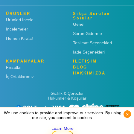
ÜRÜNLER
Sıkça Sorulan
Sorular
Ürünleri İncele
Genel
İncelemeler
Sorun Giderme
Hemen Kirala!
Teslimat Seçenekleri
İade Seçenekleri
KAMPANYALAR
İLETİŞİM
Fırsatlar
BLOG
HAKKIMIZDA
İş Ortaklarımız
Gizlilik & Çerezler
Hükümler & Koşullar
We use cookies to provide and improve our services. By using
We use cookies to provide and improve our services. By using
x
x
our site, you consent to cookies.
our site, you consent to cookies.
Learn More
Learn More