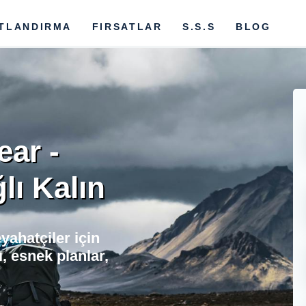
ATLANDIRMA
FIRSATLAR
S.S.S
BLOG
ear -
ı Kalın
yahatçiler için
, esnek planlar,