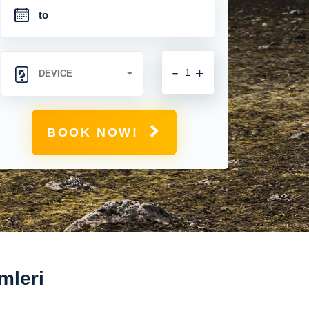
-
+
BOOK NOW!
mleri