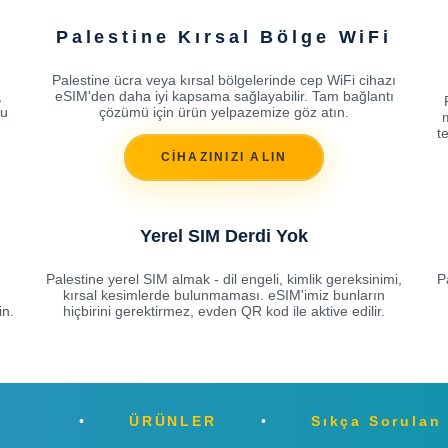
Palestine Kırsal Bölge WiFi
Palestine ücra veya kırsal bölgelerinde cep WiFi cihazı
,
eSIM'den daha iyi kapsama sağlayabilir. Tam bağlantı
ğu
çözümü için ürün yelpazemize göz atın.
t
CİHAZINIZI ALIN
Yerel SIM Derdi Yok
Palestine yerel SIM almak - dil engeli, kimlik gereksinimi,
P
kırsal kesimlerde bulunmaması. eSIM'imiz bunların
in.
hiçbirini gerektirmez, evden QR kod ile aktive edilir.
ÜRÜNLER
Sıkça Sorulan