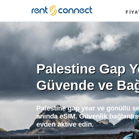
RENT'N
FİY
CONNECT
Palestine Gap Y
Güvende ve Bağl
Palestine gap year ve gönüllü se
anında eSIM. Güvenlik bağlantısı
evden aktive edin.