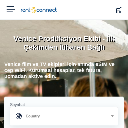
RENT'N
CONNECT
Venice Prodüksiyon Ekibi - İlk
Çekimden İtibaren Bağlı
Venice film ve TV ekipleri için anında eSIM ve
cep WiFi. Kurumsal hesaplar, tek fatura,
uçmadan aktive edin.
Seyahat: