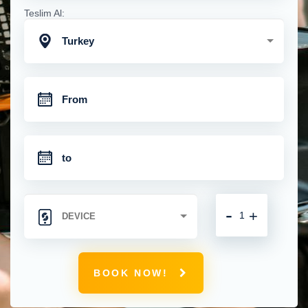
Teslim Al:
Turkey
-
+
BOOK NOW!