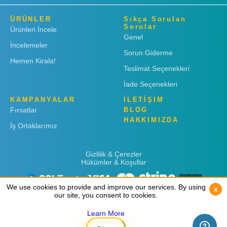
ÜRÜNLER
Sıkça Sorulan
Sorular
Ürünleri İncele
Genel
İncelemeler
Sorun Giderme
Hemen Kirala!
Teslimat Seçenekleri
İade Seçenekleri
KAMPANYALAR
İLETİŞİM
Fırsatlar
BLOG
HAKKIMIZDA
İş Ortaklarımız
Gizlilik & Çerezler
Hükümler & Koşullar
We use cookies to provide and improve our services. By using
We use cookies to provide and improve our services. By using
x
x
our site, you consent to cookies.
our site, you consent to cookies.
Learn More
Learn More
Copyright © 2019
Rent 'n Connect