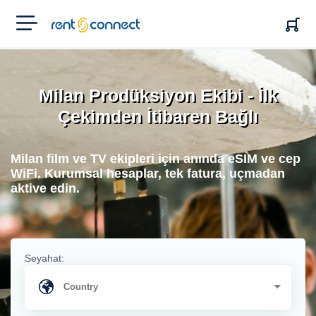
RENT'N
CONNECT
Milan Prodüksiyon Ekibi - İlk
Çekimden İtibaren Bağlı
Milan film ve TV ekipleri için anında eSIM ve cep
WiFi. Kurumsal hesaplar, tek fatura, uçmadan
aktive edin.
Seyahat: