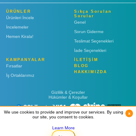
ÜRÜNLER
Sıkça Sorulan
Sorular
Ürünleri İncele
Genel
İncelemeler
Sorun Giderme
Hemen Kirala!
Teslimat Seçenekleri
İade Seçenekleri
KAMPANYALAR
İLETİŞİM
Fırsatlar
BLOG
HAKKIMIZDA
İş Ortaklarımız
Gizlilik & Çerezler
Hükümler & Koşullar
We use cookies to provide and improve our services. By using
We use cookies to provide and improve our services. By using
x
x
our site, you consent to cookies.
our site, you consent to cookies.
Learn More
Learn More
Copyright © 2019
Rent 'n Connect