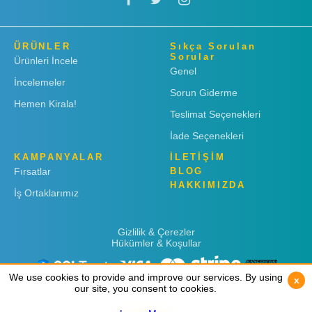
ÜRÜNLER
Sıkça Sorulan
Sorular
Ürünleri İncele
Genel
İncelemeler
Sorun Giderme
Hemen Kirala!
Teslimat Seçenekleri
İade Seçenekleri
KAMPANYALAR
İLETİŞİM
Fırsatlar
BLOG
HAKKIMIZDA
İş Ortaklarımız
Gizlilik & Çerezler
Hükümler & Koşullar
We use cookies to provide and improve our services. By using
We use cookies to provide and improve our services. By using
x
x
our site, you consent to cookies.
our site, you consent to cookies.