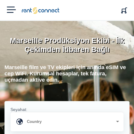
RENT'N
CONNECT
Marseille Prodüksiyon Ekibi - İlk
Çekimden İtibaren Bağlı
Marseille film ve TV ekipleri için anında eSIM ve
cep WiFi. Kurumsal hesaplar, tek fatura,
uçmadan aktive edin.
Seyahat: