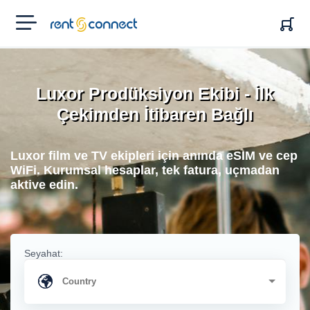
RENT'N
CONNECT
Luxor Prodüksiyon Ekibi - İlk
Çekimden İtibaren Bağlı
Luxor film ve TV ekipleri için anında eSIM ve cep
WiFi. Kurumsal hesaplar, tek fatura, uçmadan
aktive edin.
Seyahat: