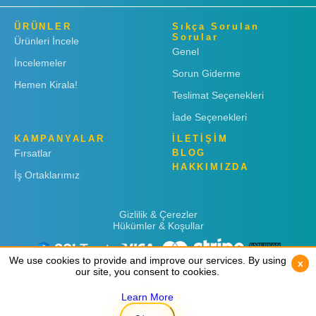
ÜRÜNLER
Sıkça Sorulan
Sorular
Ürünleri İncele
Genel
İncelemeler
Sorun Giderme
Hemen Kirala!
Teslimat Seçenekleri
İade Seçenekleri
KAMPANYALAR
İLETİŞİM
Fırsatlar
BLOG
HAKKIMIZDA
İş Ortaklarımız
Gizlilik & Çerezler
Hükümler & Koşullar
We use cookies to provide and improve our services. By using
We use cookies to provide and improve our services. By using
x
x
our site, you consent to cookies.
our site, you consent to cookies.
Learn More
Learn More
Copyright © 2019
Rent 'n Connect