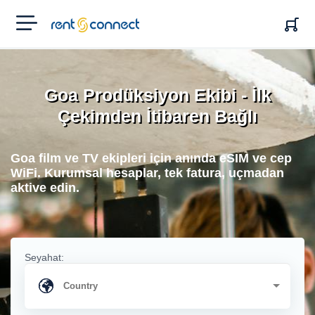
RENT'N
CONNECT
Goa Prodüksiyon Ekibi - İlk
Çekimden İtibaren Bağlı
Goa film ve TV ekipleri için anında eSIM ve cep
WiFi. Kurumsal hesaplar, tek fatura, uçmadan
aktive edin.
Seyahat: