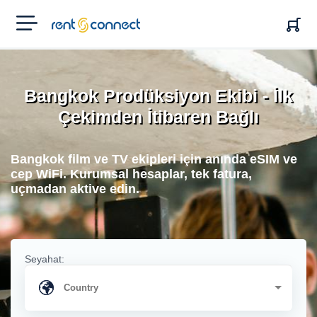
RENT'N
CONNECT
Bangkok Prodüksiyon Ekibi - İlk
Çekimden İtibaren Bağlı
Bangkok film ve TV ekipleri için anında eSIM ve
cep WiFi. Kurumsal hesaplar, tek fatura,
uçmadan aktive edin.
Seyahat: