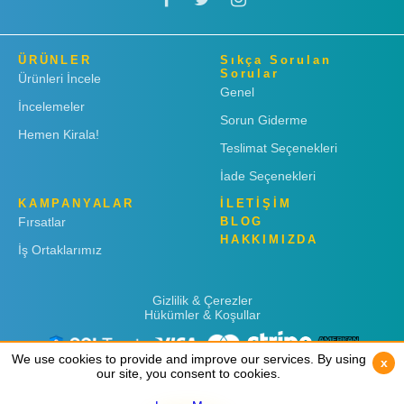
ÜRÜNLER
Sıkça Sorulan
Sorular
Ürünleri İncele
Genel
İncelemeler
Sorun Giderme
Hemen Kirala!
Teslimat Seçenekleri
İade Seçenekleri
KAMPANYALAR
İLETİŞİM
Fırsatlar
BLOG
HAKKIMIZDA
İş Ortaklarımız
Gizlilik & Çerezler
Hükümler & Koşullar
We use cookies to provide and improve our services. By using
We use cookies to provide and improve our services. By using
x
x
our site, you consent to cookies.
our site, you consent to cookies.