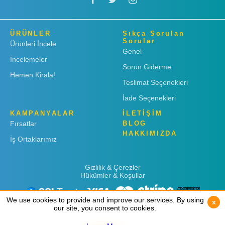
ÜRÜNLER
Sıkça Sorulan
Sorular
Ürünleri İncele
Genel
İncelemeler
Sorun Giderme
Hemen Kirala!
Teslimat Seçenekleri
İade Seçenekleri
KAMPANYALAR
İLETİŞİM
Fırsatlar
BLOG
HAKKIMIZDA
İş Ortaklarımız
Gizlilik & Çerezler
Hükümler & Koşullar
We use cookies to provide and improve our services. By using
We use cookies to provide and improve our services. By using
x
x
our site, you consent to cookies.
our site, you consent to cookies.