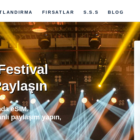
ATLANDIRMA
FIRSATLAR
S.S.S
BLOG
Festival
Paylaşın
ında eSIM.
anlı paylaşım yapın,
.