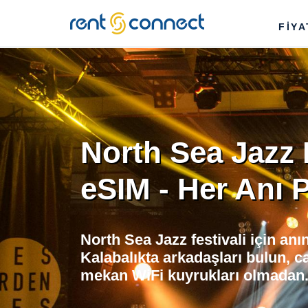
RENT'N
FİY
CONNECT
North Sea Jazz 
eSIM - Her Anı 
North Sea Jazz festivali için an
Kalabalıkta arkadaşları bulun, c
mekan WiFi kuyrukları olmadan