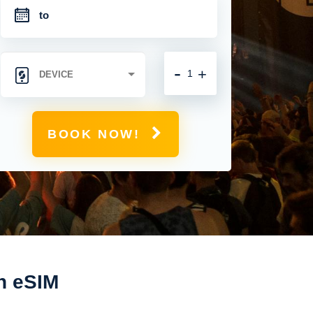
-
+
BOOK NOW!
in eSIM