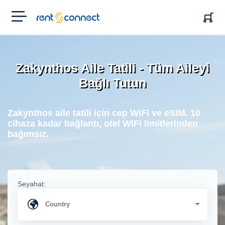
RENT'N
CONNECT
Zakynthos Aile Tatili - Tüm Aileyi
Bağlı Tutun
Zakynthos aile tatili için cep WiFi ve eSIM. 10
cihaza kadar bağlantı, otel WiFi limitlerinden
bağımsız.
Seyahat: