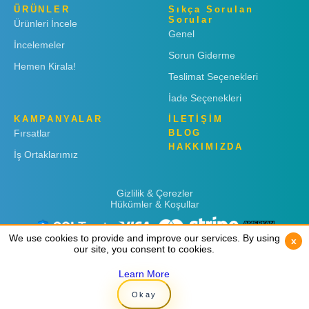
ÜRÜNLER
Sıkça Sorulan
Sorular
Ürünleri İncele
Genel
İncelemeler
Sorun Giderme
Hemen Kirala!
Teslimat Seçenekleri
İade Seçenekleri
KAMPANYALAR
İLETİŞİM
Fırsatlar
BLOG
HAKKIMIZDA
İş Ortaklarımız
Gizlilik & Çerezler
Hükümler & Koşullar
We use cookies to provide and improve our services. By using
We use cookies to provide and improve our services. By using
x
x
our site, you consent to cookies.
our site, you consent to cookies.
Learn More
Learn More
Copyright © 2019
Rent 'n Connect
Okay
Okay