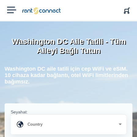
RENT'N
CONNECT
Washington DC Aile Tatili - Tüm
Aileyi Bağlı Tutun
Washington DC aile tatili için cep WiFi ve eSIM.
10 cihaza kadar bağlantı, otel WiFi limitlerinden
bağımsız.
Seyahat: