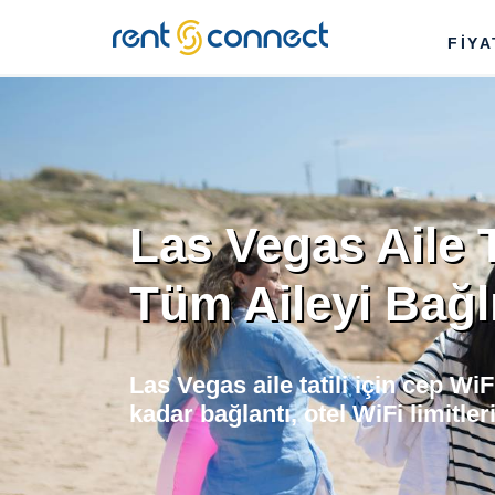
RENT'N
FİY
CONNECT
Las Vegas Aile Ta
Tüm Aileyi Bağl
Las Vegas aile tatili için cep Wi
kadar bağlantı, otel WiFi limitle