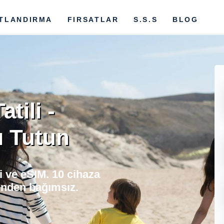
ATLANDIRMA
FIRSATLAR
S.S.S
BLOG
tili -
ı Tutun
Fi ve eSIM. 10 cihaza
rinden bağımsız.