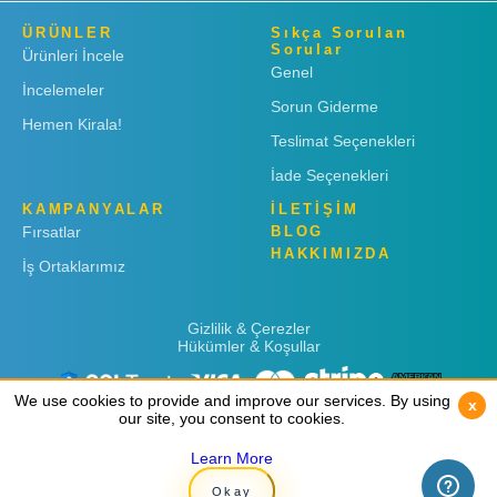
ÜRÜNLER
Sıkça Sorulan
Sorular
Ürünleri İncele
Genel
İncelemeler
Sorun Giderme
Hemen Kirala!
Teslimat Seçenekleri
İade Seçenekleri
KAMPANYALAR
İLETİŞİM
Fırsatlar
BLOG
HAKKIMIZDA
İş Ortaklarımız
Gizlilik & Çerezler
Hükümler & Koşullar
We use cookies to provide and improve our services. By using
We use cookies to provide and improve our services. By using
x
x
our site, you consent to cookies.
our site, you consent to cookies.
Learn More
Learn More
Copyright © 2019
Rent 'n Connect
Okay
Okay