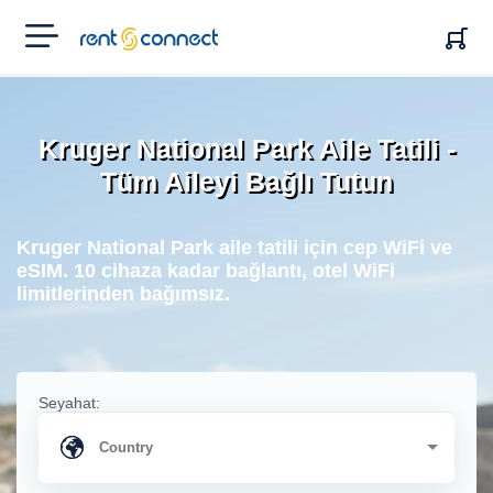
RENT'N
CONNECT
Kruger National Park Aile Tatili -
Tüm Aileyi Bağlı Tutun
Kruger National Park aile tatili için cep WiFi ve
eSIM. 10 cihaza kadar bağlantı, otel WiFi
limitlerinden bağımsız.
Seyahat: