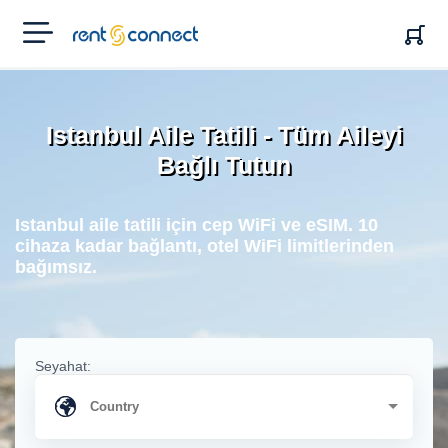
RENT'N
CONNECT
Istanbul Aile Tatili - Tüm Aileyi
Bağlı Tutun
Istanbul aile tatili için cep WiFi ve eSIM. 10
cihaza kadar bağlantı, otel WiFi limitlerinden
bağımsız.
Seyahat: