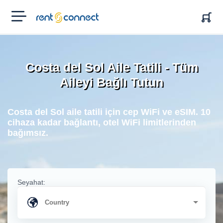
RENT'N
CONNECT
Costa del Sol Aile Tatili - Tüm
Aileyi Bağlı Tutun
Costa del Sol aile tatili için cep WiFi ve eSIM. 10
cihaza kadar bağlantı, otel WiFi limitlerinden
bağımsız.
Seyahat: