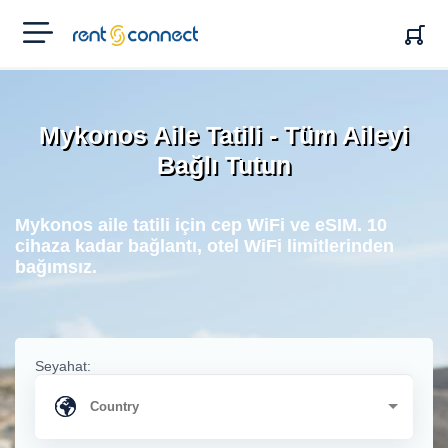
RENT'N
CONNECT
Mykonos Aile Tatili - Tüm Aileyi
Bağlı Tutun
Mykonos aile tatili için cep WiFi ve eSIM. 10
cihaza kadar bağlantı, otel WiFi limitlerinden
bağımsız.
Seyahat: