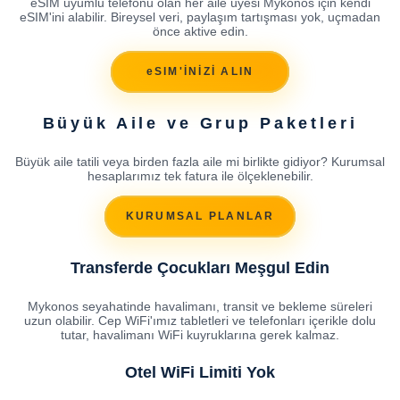
eSIM uyumlu telefonu olan her aile üyesi Mykonos için kendi
eSIM'ini alabilir. Bireysel veri, paylaşım tartışması yok, uçmadan
önce aktive edin.
eSIM'İNİZİ ALIN
Büyük Aile ve Grup Paketleri
Büyük aile tatili veya birden fazla aile mi birlikte gidiyor? Kurumsal
hesaplarımız tek fatura ile ölçeklenebilir.
KURUMSAL PLANLAR
Transferde Çocukları Meşgul Edin
Mykonos seyahatinde havalimanı, transit ve bekleme süreleri
uzun olabilir. Cep WiFi'ımız tabletleri ve telefonları içerikle dolu
tutar, havalimanı WiFi kuyruklarına gerek kalmaz.
Otel WiFi Limiti Yok