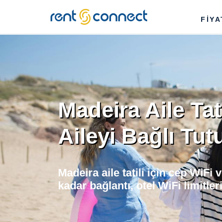
RENT'N
FİY
CONNECT
Madeira Aile Tat
Aileyi Bağlı Tut
Madeira aile tatili için cep WiFi
kadar bağlantı, otel WiFi limitle