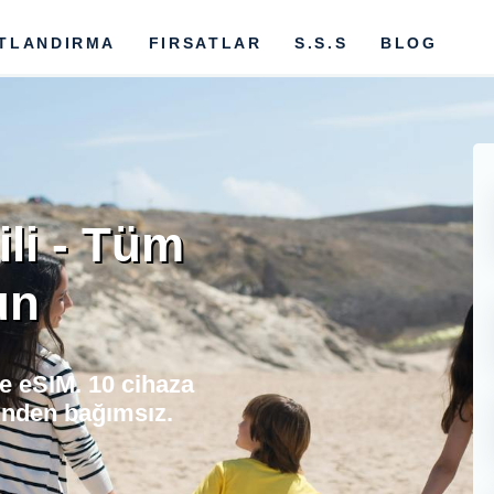
ATLANDIRMA
FIRSATLAR
S.S.S
BLOG
ili - Tüm
un
 ve eSIM. 10 cihaza
rinden bağımsız.