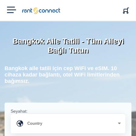
RENT'N
CONNECT
Bangkok Aile Tatili - Tüm Aileyi
Bağlı Tutun
Bangkok aile tatili için cep WiFi ve eSIM. 10
cihaza kadar bağlantı, otel WiFi limitlerinden
bağımsız.
Seyahat: